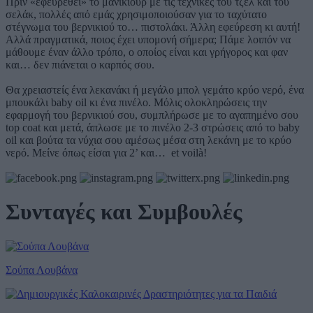
Πριν «εφευρεθεί» το μανικιούρ με τις τεχνικές του τζελ και του
σελάκ, πολλές από εμάς χρησιμοποιούσαν για το ταχύτατο
στέγνωμα του βερνικιού το… πιστολάκι. Άλλη εφεύρεση κι αυτή!
Αλλά πραγματικά, ποιος έχει υπομονή σήμερα; Πάμε λοιπόν να
μάθουμε έναν άλλο τρόπο, ο οποίος είναι και γρήγορος και φαν
και… δεν πιάνεται ο καρπός σου.
Θα χρειαστείς ένα λεκανάκι ή μεγάλο μπολ γεμάτο κρύο νερό, ένα
μπουκάλι baby oil κι ένα πινέλο. Μόλις ολοκληρώσεις την
εφαρμογή του βερνικιού σου, συμπλήρωσε με το αγαπημένο σου
top coat και μετά, άπλωσε με το πινέλο 2-3 στρώσεις από το baby
oil και βούτα τα νύχια σου αμέσως μέσα στη λεκάνη με το κρύο
νερό. Μείνε όπως είσαι για 2’ και… et voilà!
Συνταγές και Συμβουλές
Σούπα Λουβάνα