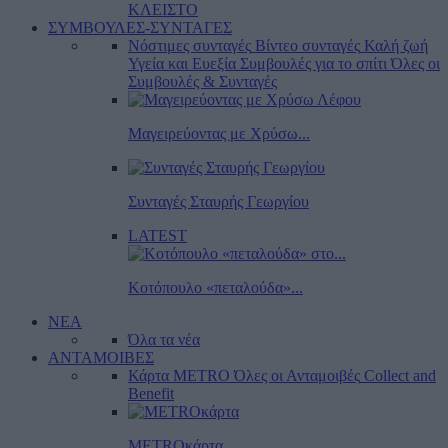
ΚΛΕΙΣΤΟ
ΣΥΜΒΟΥΛΕΣ-ΣΥΝΤΑΓΕΣ
Νόστιμες συνταγές
Βίντεο συνταγές
Καλή ζωή
Υγεία και Ευεξία
Συμβουλές για το σπίτι
Όλες οι
Συμβουλές & Συνταγές
Μαγειρεύοντας με Χρύσω...
Συνταγές Σταυρής Γεωργίου
LATEST
Κοτόπουλο «πεταλούδα»...
ΝΕΑ
Όλα τα νέα
ΑΝΤΑΜΟΙΒΕΣ
Κάρτα METRO
Όλες οι Ανταμοιβές
Collect and
Benefit
METROκάρτα