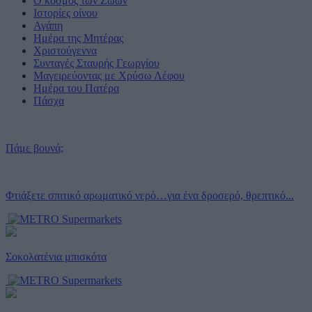
Ο κόσμος των Ζώων
Ιστορίες οίνου
Αγάπη
Ημέρα της Μητέρας
Χριστούγεννα
Συνταγές Σταυρής Γεωργίου
Μαγειρεύοντας με Χρύσω Λέφου
Ημέρα του Πατέρα
Πάσχα
Πάμε βουνά;
Φτιάξετε σπιτικό αρωματικό νερό…για ένα δροσερό, θρεπτικό...
Σοκολατένια μπισκότα