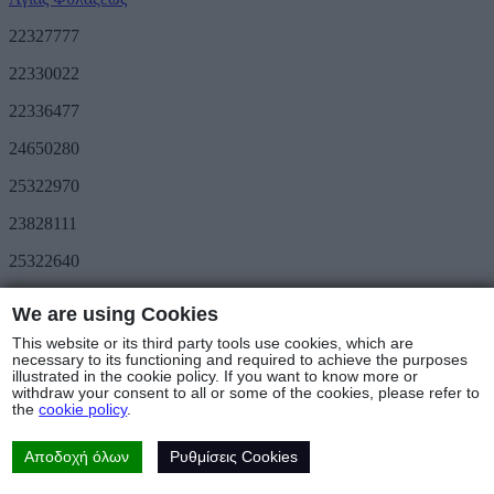
22327777
22330022
22336477
24650280
25322970
23828111
25322640
Προσφορές
We are using Cookies
METRO Great Value
Τριήμερο METRO
This website or its third party tools use cookies, which are
Ακολουθήστε μας
necessary to its functioning and required to achieve the purposes
illustrated in the cookie policy. If you want to know more or
withdraw your consent to all or some of the cookies, please refer to
Καταστήματα & Ωράριο
the
cookie policy
.
© Copyright 2025 - METRO Foods Trading Ltd |
Όροι Χρήσης
|
Cookies Policy
|
Πολιτική Προστασίας Δεδομένων
|
Πολιτική
Επιστροφών
Αποδοχή όλων
Ρυθμίσεις Cookies
Web Design & Development
by Base Element
Ρυθμίσεις Cookies