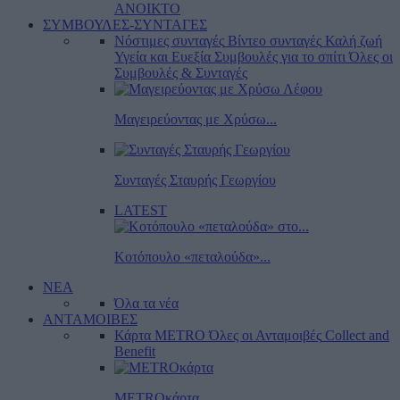
ΑΝΟΙΚΤΟ
ΣΥΜΒΟΥΛΕΣ-ΣΥΝΤΑΓΕΣ
Νόστιμες συνταγές
Βίντεο συνταγές
Καλή ζωή
Υγεία και Ευεξία
Συμβουλές για το σπίτι
Όλες οι
Συμβουλές & Συνταγές
Μαγειρεύοντας με Χρύσω...
Συνταγές Σταυρής Γεωργίου
LATEST
Κοτόπουλο «πεταλούδα»...
ΝΕΑ
Όλα τα νέα
ΑΝΤΑΜΟΙΒΕΣ
Κάρτα METRO
Όλες οι Ανταμοιβές
Collect and
Benefit
METROκάρτα