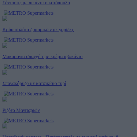
Σάντουιτς με πικάντικο κοτόπουλο
Κρύα σαλάτα ζυμαρικών με γαρίδες
Μακαρόνια σπαγγέτι με κρέμα αβοκάντο
Σπανακόρυζο με κατσικίσιο τυρί
Ριζότο Μανιταριών