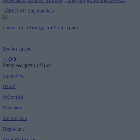
Hasselback potatoes - Πατάτες ψητές με τραγανό μπέικον &...
Σουφλέ σοκολάτας με σάλτσα κεράσι
Eye for an eye!
1
2
3
Επικοινωνήστε μαζί μας
Στρόβολος
Πλατύ
Αγλαντζιά
Λάρνακα
Μουταγιάκα
Παραλίμνι
Αγίας Φυλάξεως