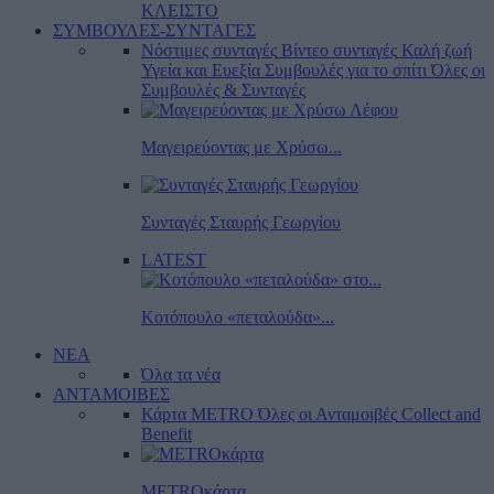
ΚΛΕΙΣΤΟ
ΣΥΜΒΟΥΛΕΣ-ΣΥΝΤΑΓΕΣ
Νόστιμες συνταγές
Βίντεο συνταγές
Καλή ζωή
Υγεία και Ευεξία
Συμβουλές για το σπίτι
Όλες οι
Συμβουλές & Συνταγές
Μαγειρεύοντας με Χρύσω...
Συνταγές Σταυρής Γεωργίου
LATEST
Κοτόπουλο «πεταλούδα»...
ΝΕΑ
Όλα τα νέα
ΑΝΤΑΜΟΙΒΕΣ
Κάρτα METRO
Όλες οι Ανταμοιβές
Collect and
Benefit
METROκάρτα