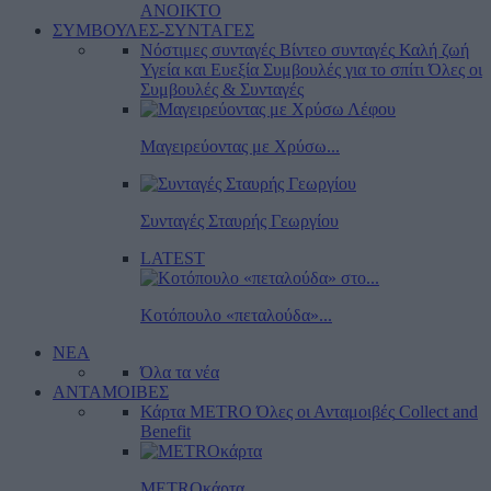
ΑΝΟΙΚΤΟ
ΣΥΜΒΟΥΛΕΣ-ΣΥΝΤΑΓΕΣ
Νόστιμες συνταγές
Βίντεο συνταγές
Καλή ζωή
Υγεία και Ευεξία
Συμβουλές για το σπίτι
Όλες οι
Συμβουλές & Συνταγές
Μαγειρεύοντας με Χρύσω...
Συνταγές Σταυρής Γεωργίου
LATEST
Κοτόπουλο «πεταλούδα»...
ΝΕΑ
Όλα τα νέα
ΑΝΤΑΜΟΙΒΕΣ
Κάρτα METRO
Όλες οι Ανταμοιβές
Collect and
Benefit
METROκάρτα