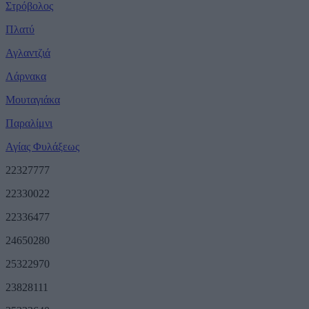
Στρόβολος
Πλατύ
Αγλαντζιά
Λάρνακα
Μουταγιάκα
Παραλίμνι
Αγίας Φυλάξεως
22327777
22330022
22336477
24650280
25322970
23828111