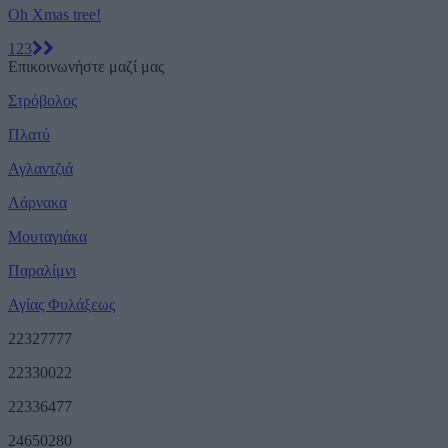
Oh Xmas tree!
1
2
3
Επικοινωνήστε μαζί μας
Στρόβολος
Πλατύ
Αγλαντζιά
Λάρνακα
Μουταγιάκα
Παραλίμνι
Αγίας Φυλάξεως
22327777
22330022
22336477
24650280