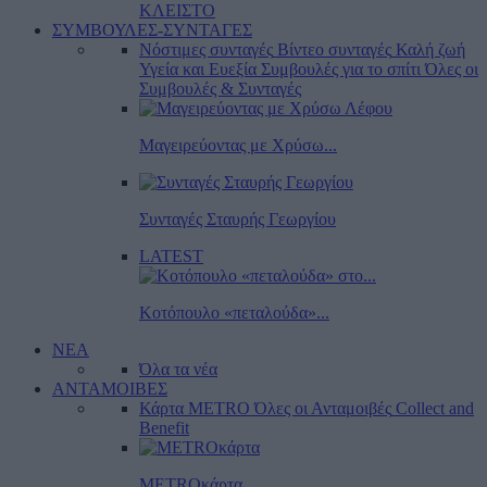
ΚΛΕΙΣΤΟ
ΣΥΜΒΟΥΛΕΣ-ΣΥΝΤΑΓΕΣ
Νόστιμες συνταγές
Βίντεο συνταγές
Καλή ζωή
Υγεία και Ευεξία
Συμβουλές για το σπίτι
Όλες οι
Συμβουλές & Συνταγές
Μαγειρεύοντας με Χρύσω...
Συνταγές Σταυρής Γεωργίου
LATEST
Κοτόπουλο «πεταλούδα»...
ΝΕΑ
Όλα τα νέα
ΑΝΤΑΜΟΙΒΕΣ
Κάρτα METRO
Όλες οι Ανταμοιβές
Collect and
Benefit
METROκάρτα