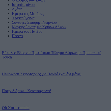
Ο κόσμος των Ζώων
Ιστορίες οίνου
Αγάπη
Ημέρα της Μητέρας
Χριστούγεννα
Συνταγές Σταυρής Γεωργίου
Μαγειρεύοντας με Χρύσω Λέφου
Ημέρα του Πατέρα
Πάσχα
Εύκολες Ιδέες για Πρωτότυπο Τύλιγμα Δώρων με Προσωπικό
Touch
Halloween Χειροτεχνίες για Παιδιά (και όχι μόνο)
Παιχνιδιάρικα...Χριστούγεννα!
Oh Xmas candle!