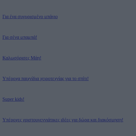
Για ένα συγυρισμένο μπάνιο
Για σένα μπαμπά!
Καλωσόρισες Μάη!
Υπέροχα παιχνίδια χειροτεχνίας για το σπίτι!
Super kids!
Υπέροχες χριστουγεννιάτικες ιδέες για δώρα και διακόσμηση!