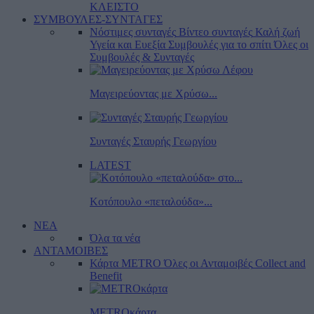
ΚΛΕΙΣΤΟ
ΣΥΜΒΟΥΛΕΣ-ΣΥΝΤΑΓΕΣ
Νόστιμες συνταγές
Βίντεο συνταγές
Καλή ζωή
Υγεία και Ευεξία
Συμβουλές για το σπίτι
Όλες οι
Συμβουλές & Συνταγές
Μαγειρεύοντας με Χρύσω...
Συνταγές Σταυρής Γεωργίου
LATEST
Κοτόπουλο «πεταλούδα»...
ΝΕΑ
Όλα τα νέα
ΑΝΤΑΜΟΙΒΕΣ
Κάρτα METRO
Όλες οι Ανταμοιβές
Collect and
Benefit
METROκάρτα