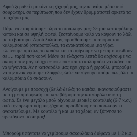
Αφού ξεραθεί η πικάντικη ζάχαρή μας, την περνάμε μέσα από
σουρωτήρι, σε περίπτωση που δεν έχουν θρυμματιστεί αρκετά τα
μπαχάρια μας.
Πάμε να ετοιμάσουμε τώρα το ποπ-κορν μας: Σε μια κατσαρόλα με
καπάκι και σε υψηλή φωτιά, ζεσταίνουμε καλά να κάψουν το λάδι
με το βούτυρο. Αφού λιώσουν, προσθέτουμε τα σπόρια του
καλαμποκιού (σιταροπούλα), τα ανακατεύουμε μια γύρα,
κλείνουμε αμέσως το καπάκι και τα αφήνουμε να μεταμορφωθούν
σε…. ταρά! ποπ-κορν! Μέσα σε ελάχιστα λεπτά θα αρχίσουμε να
ακούμε τον μαγικό ήχο «ποκ-ποκ» και τα καλαμπόκι να σκάνε και
να ψήνονται. Αν η κατσαρόλα μας έχει χέρια ή χερούλι, μπορούμε
να την ανακινήσουμε ελαφρώς ώστε να σιγουρευτούμε πως όλα τα
καλαμπόκια θα σκάσουν.
Ανοίγουμε με προσοχή (δειλά-δειλά) το καπάκι, ικανοποιούμαστε
με τη μεταμόρφωση και κατεβάζουμε την κατσαρόλα από τη
φωτιά. Σε ένα μεγάλο μπολ ρίχνουμε μερικές κουταλιές (6-7 κ.σ.)
από την αρωματική μας ζάχαρη, προσθέτουμε το ποπ-κορν κι
ανακατεύουμε. Με κουτάλα ή και με τα χέρια, αν ξύπνησε το
πρωτόγονο μέσα μας!
Μπορούμε πάντοτε να γεμίσουμε σακουλάκια διάφανα με 1-2 κ.σ.