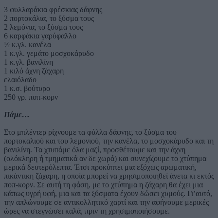
3 φυλλαράκια φρέσκιας δάφνης
2 πορτοκάλια, το ξύσμα τους
2 λεμόνια, το ξύσμα τους
6 καρφάκια γαρύφαλλο
½ κ.γλ. κανέλα
1 κ.γλ. γεμάτο μοσχοκάρυδο
1 κ.γλ. βανιλίνη
1 κιλό άχνη ζάχαρη
ελαιόλαδο
1 κ.σ. βούτυρο
250 γρ. ποπ-κορν
Πάμε…
Στο μπλέντερ ρίχνουμε τα φύλλα δάφνης, το ξύσμα του
πορτοκαλιού και του λεμονιού, την κανέλα, το μοσχοκάρυδο και τη
βανιλίνη. Τα χτυπάμε όλα μαζί, προσθέτουμε και την άχνη
(ολόκληρη ή τμηματικά αν δε χωρά) και συνεχίζουμε το χτύπημα
μερικά δευτερόλεπτα. Έτσι προκύπτει μια εξόχως αρωματική,
πικάντικη ζάχαρη, η οποία μπορεί να χρησιμοποιηθεί άνετα κι εκτός
ποπ-κορν. Σε αυτή τη φάση, με το χτύπημα η ζάχαρη θα έχει μια
κάπως υγρή υφή, μια και τα ξύσματα έχουν δώσει χυμούς. Γι’αυτό,
την απλώνουμε σε αντικολλητικό χαρτί και την αφήνουμε μερικές
ώρες να στεγνώσει καλά, πριν τη χρησιμοποιήσουμε.