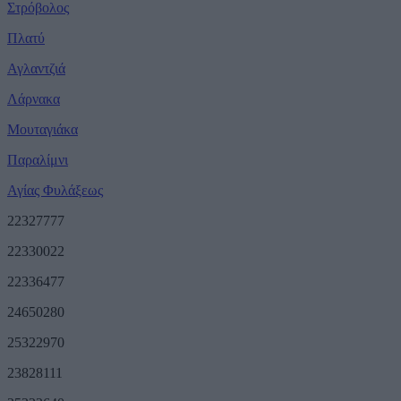
Στρόβολος
Πλατύ
Αγλαντζιά
Λάρνακα
Μουταγιάκα
Παραλίμνι
Αγίας Φυλάξεως
22327777
22330022
22336477
24650280
25322970
23828111