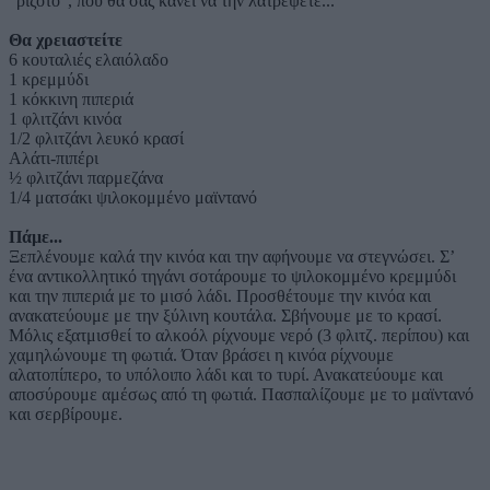
"ριζότο", που θα σας κάνει να την λατρέψετε...
Θα χρειαστείτε
6 κουταλιές ελαιόλαδο
1 κρεμμύδι
1 κόκκινη πιπεριά
1 φλιτζάνι κινόα
1/2 φλιτζάνι λευκό κρασί
Αλάτι-πιπέρι
½ φλιτζάνι παρμεζάνα
1/4 ματσάκι ψιλοκομμένο μαϊντανό
Πάμε...
Ξεπλένουμε καλά την κινόα και την αφήνουμε να στεγνώσει. Σ’
ένα αντικολλητικό τηγάνι σοτάρουμε το ψιλοκομμένο κρεμμύδι
και την πιπεριά με το μισό λάδι. Προσθέτουμε την κινόα και
ανακατεύουμε με την ξύλινη κουτάλα. Σβήνουμε με το κρασί.
Μόλις εξατμισθεί το αλκοόλ ρίχνουμε νερό (3 φλιτζ. περίπου) και
χαμηλώνουμε τη φωτιά. Όταν βράσει η κινόα ρίχνουμε
αλατοπίπερο, το υπόλοιπο λάδι και το τυρί. Ανακατεύουμε και
αποσύρουμε αμέσως από τη φωτιά. Πασπαλίζουμε με το μαϊντανό
και σερβίρουμε.