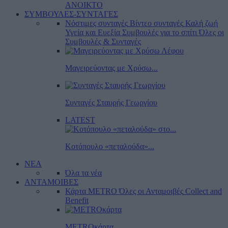
ΑΝΟΙΚΤΟ
ΣΥΜΒΟΥΛΕΣ-ΣΥΝΤΑΓΕΣ
Νόστιμες συνταγές
Βίντεο συνταγές
Καλή ζωή
Υγεία και Ευεξία
Συμβουλές για το σπίτι
Όλες οι
Συμβουλές & Συνταγές
Μαγειρεύοντας με Χρύσω...
Συνταγές Σταυρής Γεωργίου
LATEST
Κοτόπουλο «πεταλούδα»...
ΝΕΑ
Όλα τα νέα
ΑΝΤΑΜΟΙΒΕΣ
Κάρτα METRO
Όλες οι Ανταμοιβές
Collect and
Benefit
METROκάρτα