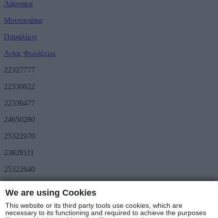
Λάρνακα
Μουταγιάκα
Παραλίμνι
Αγίας Φυλάξεως
22327777
22330022
22336477
24650280
25322970
23828111
25322640
Προσφορές
We are using Cookies
METRO Great Value
Τριήμερο METRO
This website or its third party tools use cookies, which are
Ακολουθήστε μας
necessary to its functioning and required to achieve the purposes