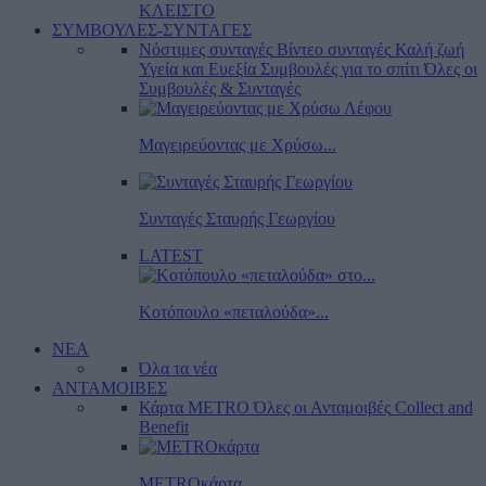
ΚΛΕΙΣΤΟ
ΣΥΜΒΟΥΛΕΣ-ΣΥΝΤΑΓΕΣ
Νόστιμες συνταγές
Βίντεο συνταγές
Καλή ζωή
Υγεία και Ευεξία
Συμβουλές για το σπίτι
Όλες οι
Συμβουλές & Συνταγές
Μαγειρεύοντας με Χρύσω...
Συνταγές Σταυρής Γεωργίου
LATEST
Κοτόπουλο «πεταλούδα»...
ΝΕΑ
Όλα τα νέα
ΑΝΤΑΜΟΙΒΕΣ
Κάρτα METRO
Όλες οι Ανταμοιβές
Collect and
Benefit
METROκάρτα