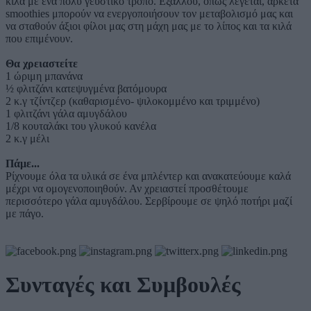
κιλά με ένα πολύ γευστικό τρόπο. Εξάλλου, όπως λέγεται, αρκετά
smoothies μπορούν να ενεργοποιήσουν τον μεταβολισμό μας και
να σταθούν άξιοι φίλοι μας στη μάχη μας με το λίπος και τα κιλά
που επιμένουν.
Θα χρειαστείτε
1 ώριμη μπανάνα
½ φλιτζάνι κατεψυγμένα βατόμουρα
2 κ.γ τζίντζερ (καθαρισμένο- ψιλοκομμένο και τριμμένο)
1 φλιτζάνι γάλα αμυγδάλου
1/8 κουταλάκι του γλυκού κανέλα
2 κ.γ μέλι
Πάμε...
Ρίχνουμε όλα τα υλικά σε ένα μπλέντερ και ανακατεύουμε καλά
μέχρι να ομογενοποιηθούν. Αν χρειαστεί προσθέτουμε
περισσότερο γάλα αμυγδάλου. Σερβίρουμε σε ψηλό ποτήρι μαζί
με πάγο.
Συνταγές και Συμβουλές