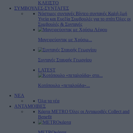
ΚΛΕΙΣΤΟ
ΣΥΜΒΟΥΛΕΣ-ΣΥΝΤΑΓΕΣ
Νόστιμες συνταγές
Βίντεο συνταγές
Καλή ζωή
Υγεία και Ευεξία
Συμβουλές για το σπίτι
Όλες οι
Συμβουλές & Συνταγές
Μαγειρεύοντας με Χρύσω...
Συνταγές Σταυρής Γεωργίου
LATEST
Κοτόπουλο «πεταλούδα»...
ΝΕΑ
Όλα τα νέα
ΑΝΤΑΜΟΙΒΕΣ
Κάρτα METRO
Όλες οι Ανταμοιβές
Collect and
Benefit
METROκάρτα