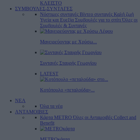
ΚΛΕΙΣΤΟ
ΣΥΜΒΟΥΛΕΣ-ΣΥΝΤΑΓΕΣ
Νόστιμες συνταγές
Βίντεο συνταγές
Καλή ζωή
Υγεία και Ευεξία
Συμβουλές για το σπίτι
Όλες οι
Συμβουλές & Συνταγές
Μαγειρεύοντας με Χρύσω...
Συνταγές Σταυρής Γεωργίου
LATEST
Κοτόπουλο «πεταλούδα»...
ΝΕΑ
Όλα τα νέα
ΑΝΤΑΜΟΙΒΕΣ
Κάρτα METRO
Όλες οι Ανταμοιβές
Collect and
Benefit
METROκάρτα