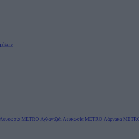
ή όλων
Λευκωσία
METRO Αγλαντζιά, Λευκωσία
METRO Λάρνακα
METRO