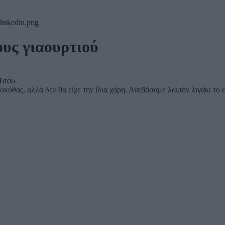
υς γιαουρτιού
Τσου.
ύθας, αλλά δεν θα είχε την ίδια χάρη. Ανεβάσαμε λοιπόν λιγάκι το επ