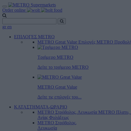
Order online
gr
en
ΕΠΙΛΟΓΕΣ METRO
METRO Great Value
Επιλογές METRO
Προβολ
Τριήμερο METRO
Δείτε το τριήμερο ΜΕTRO
METRO Great Value
Δείτε τις επιλογές του...
ΚΑΤΑΣΤΗΜΑΤΑ-ΩΡΑΡΙΟ
METRO Στρόβολος, Λευκωσία
METRO Πλατυ, 
Αγίας Φυλάξεως
METRO Στρόβολος,
Λευκωσία