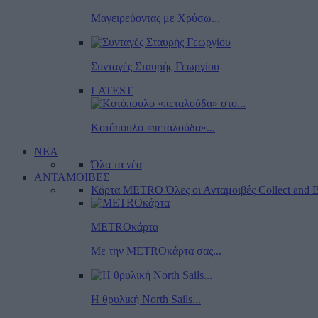
Μαγειρεύοντας με Χρύσω...
Συνταγές Σταυρής Γεωργίου
LATEST
Κοτόπουλο «πεταλούδα»...
ΝΕΑ
Όλα τα νέα
ΑΝΤΑΜΟΙΒΕΣ
Κάρτα METRO
Όλες οι Ανταμοιβές
Collect and B
METROκάρτα
Με την METROκάρτα σας...
Η θρυλική North Sails...