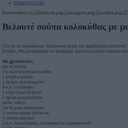
ΕΠΙΚΟΙΝΩΝΙΑ
Κοινοποιήστε το
Βελουτέ σούπα κολοκύθας με μο
Γίνεται να γιορτάσουμε Halloween χωρίς την αρμόζουσα σουπίτσα; 
Εντάξει. Θα μπορούσαμε να φτιάξουμε μια απλή σούπα κίτρινης κολοκ
Θα χρειαστείτε:
για τη σούπα:
1½ κιλό κίτρινη κολοκύθα
1 μεγάλη πατάτα
1 πράσο, ψιλοκομμένο
4 κ.σ. ελαιόλαδο
1 λίτρο ζωμό βοδινού
1 πρέζα μοσχοκάρυδο
αλάτι, πιπέρι
για τη μους γιαουρτιού:
½ κούπα κρέμα γάλακτος
½ κούπα γιαούρτι
2 κ.σ. σχοινόπρασο, ψιλοκομμένο (προαιρετικά)