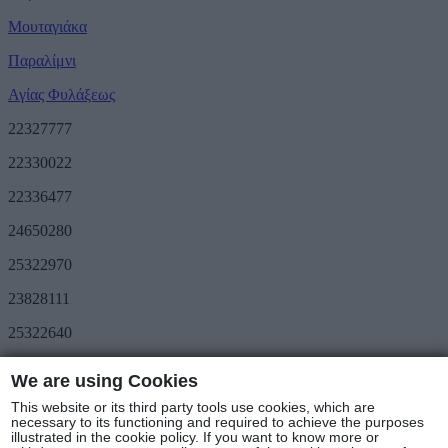
Μουταγιάκα
Παραλίμνι
Αγίας Φυλάξεως
22327777
22330022
22336477
24650280
25322970
23828111
25322640
Προσφορές
We are using Cookies
METRO Great Value
Τριήμερο METRO
This website or its third party tools use cookies, which are
Ακολουθήστε μας
necessary to its functioning and required to achieve the purposes
illustrated in the cookie policy. If you want to know more or