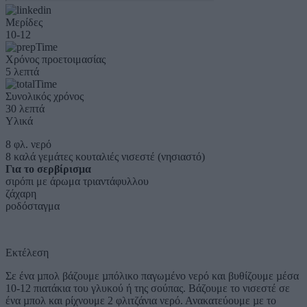
Μερίδες
10-12
Χρόνος προετοιμασίας
5 λεπτά
Συνολικός χρόνος
30 λεπτά
Υλικά
8 φλ. νερό
8 καλά γεμάτες κουταλιές νισεστέ (νησιαστό)
Για το σερβίρισμα
σιρόπι με άρωμα τριαντάφυλλου
ζάχαρη
ροδόσταγμα
Εκτέλεση
Σε ένα µπολ βάζουμε µπόλικο παγωµένο νερό και βυθίζουμε µέσα
10-12 πιατάκια του γλυκού ή της σούπας. Βάζουμε το νισεστέ σε
ένα µπολ και ρίχνουμε 2 φλιτζάνια νερό. Ανακατεύουμε µε το