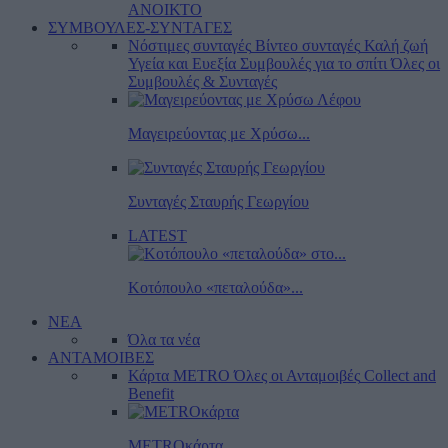
ΑΝΟΙΚΤΟ
ΣΥΜΒΟΥΛΕΣ-ΣΥΝΤΑΓΕΣ
Νόστιμες συνταγές
Βίντεο συνταγές
Καλή ζωή
Υγεία και Ευεξία
Συμβουλές για το σπίτι
Όλες οι
Συμβουλές & Συνταγές
Μαγειρεύοντας με Χρύσω...
Συνταγές Σταυρής Γεωργίου
LATEST
Κοτόπουλο «πεταλούδα»...
ΝΕΑ
Όλα τα νέα
ΑΝΤΑΜΟΙΒΕΣ
Κάρτα METRO
Όλες οι Ανταμοιβές
Collect and
Benefit
METROκάρτα