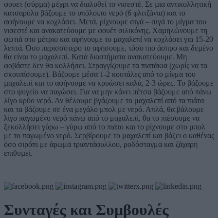
φουετ (σύρµα) μέχρι να διαλυθεί το νισεστέ. Σε µια αντικολλητική
κατσαρόλα βάζουμε το υπόλοιπο νερό (6 φλιτζάνια) και το
αφήνουμε να κοχλάσει. Μετά, ρίχνουμε σιγά – σιγά το µίγµα του
νισεστέ και ανακατεύουμε µε φουέτ σιλικόνης. Χαµηλώνουμε τη
φωτιά στο µέτριο και αφήνουμε το µαχαλεπί να κοχλάσει για 15-20
λεπτά. Όσο περισσότερο το αφήσουμε, τόσο πιο άσπρο και δεµένο
θα είναι το µαχαλεπί. Κατά διαστήµατα ανακατεύουμε. Μη
φοβάστε δεν θα κολλήσει. Στραγγίζουμε τα πιατάκια (χωρίς να τα
σκουπίσουμε). Βάζουμε µέσα 1-2 κουτάλες από το μίγμα του
µαχαλεπί και το αφήνουμε να κρυώσει καλά, 2-3 ώρες. Το βάζουμε
στο ψυγείο να παγώσει. Για να μην κάνει πέτσα βάζουμε από πάνω
λίγο κρύο νερό. Αν θέλουμε βγάζουμε το μαχαλεπί από τα πιάτα
και τα βάζουμε σε ένα μεγάλο μπολ με νερό. Απλά, θα βάλουμε
λίγο παγωμένο νερό πάνω από το μαχαλεπί, θα το πιέσουμε να
ξεκολλήσει γύρω – γύρω από το πιάτο και το ρίχνουμε στο μπολ
με το παγωμένο νερό. Σερβίρουμε το μαχαλεπί και βάζει ο καθένας
όσο σιρόπι με άρωμα τριαντάφυλλου, ροδόσταγμα και ζάχαρη
επιθυµεί.
Συνταγές και Συμβουλές