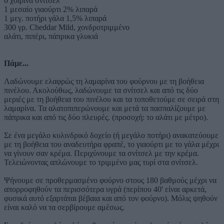
6 χοιρινά σνίτσελ
1 μεσαίο γιαούρτι 2% λιπαρά
1 μεγ. ποτήρι γάλα 1,5% λιπαρά
300 γρ. Cheddar Mild, χονδροτριμμένο
αλάτι, πιπέρι, πάπρικα γλυκιά
Πάμε...
Λαδώνουμε ελαφρώς τη λαμαρίνα του φούρνου με τη βοήθεια
πινέλου. Ακολούθως, λαδώνουμε τα σνίτσελ και από τις δύο
μεριές με τη βοήθεια του πινέλου και τα τοποθετούμε σε σειρά στη
λαμαρίνα. Τα αλατοπιπερώνουμε και μετά τα πασπαλίζουμε με
πάπρικα και από τις δύο πλευρές. (προσοχή: το αλάτι με μέτρο).
Σε ένα μεγάλο κυλινδρικό δοχείο (ή μεγάλο ποτήρι) ανακατεύουμε
με τη βοήθεια του αναδευτήρα φραπέ, το γιαούρτι με το γάλα μέχρι
να γίνουν σαν κρέμα. Περιχύνουμε τα σνίτσελ με την κρέμα.
Τελειώνοντας απλώνουμε το τριμμένο μας τυρί στα σνίτσελ.
Ψήνουμε σε προθερμασμένο φούρνο στους 180 βαθμούς μέχρι να
απορροφηθούν τα περισσότερα υγρά (περίπου 40' είναι αρκετά,
φυσικά αυτό εξαρτάται βέβαια και από τον φούρνο). Μόλις ψηθούν
είναι καλό να τα σερβίρουμε αμέσως.