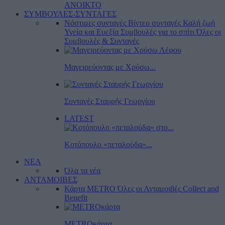
ΑΝΟΙΚΤΟ
ΣΥΜΒΟΥΛΕΣ-ΣΥΝΤΑΓΕΣ
Νόστιμες συνταγές
Βίντεο συνταγές
Καλή ζωή
Υγεία και Ευεξία
Συμβουλές για το σπίτι
Όλες οι
Συμβουλές & Συνταγές
Μαγειρεύοντας με Χρύσω...
Συνταγές Σταυρής Γεωργίου
LATEST
Κοτόπουλο «πεταλούδα»...
ΝΕΑ
Όλα τα νέα
ΑΝΤΑΜΟΙΒΕΣ
Κάρτα METRO
Όλες οι Ανταμοιβές
Collect and
Benefit
METROκάρτα