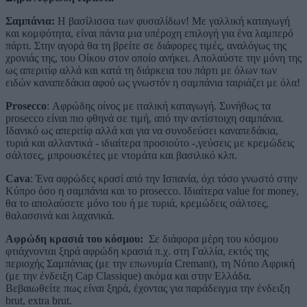
Σαμπάνια:
H βασίλισσα των φυσαλίδων! Με γαλλική καταγωγή
και κομψότητα, είναι πάντα μια υπέροχη επιλογή για ένα λαμπερό
πάρτι. Στην αγορά θα τη βρείτε σε διάφορες τιμές, αναλόγως της
χρονιάς της, του Οίκου στον οποίο ανήκει. Απολαύστε την μόνη της
ως απεριτίφ αλλά και κατά τη διάρκεια του πάρτι με όλων των
ειδών καναπεδάκια αφού ως γνωστόν η σαμπάνια ταιριάζει με όλα!
Prosecco
: Αφρώδης οίνος με ιταλική καταγωγή. Συνήθως τα
prosecco είναι πιο φθηνά σε τιμή, από την αντίστοιχη σαμπάνια.
Ιδανικό ως απεριτίφ αλλά και για να συνοδεύσει καναπεδάκια,
τυριά και αλλαντικά - ιδιαίτερα προσιούτο -,γεύσεις με κρεμώδεις
σάλτσες, μπρουσκέτες με ντομάτα και βασιλικό κλπ.
Cava
: Ένα αφρώδες κρασί από την Ισπανία, όχι τόσο γνωστό στην
Κύπρο όσο η σαμπάνια και το prosecco. Ιδιαίτερα value for money,
θα το απολαύσετε μόνο του ή με τυριά, κρεμώδεις σάλτσες,
θαλασσινά και λαχανικά.
Αφρώδη κρασιά του κόσμου:
Σε διάφορα μέρη του κόσμου
φτιάχνονται ξηρά αφρώδη κρασιά π.χ. στη Γαλλία, εκτός της
περιοχής Σαμπάνιας (με την επωνυμία Cremant), τη Νότιο Αφρική
(με την ένδειξη Cap Classique) ακόμα και στην Ελλάδα.
Βεβαιωθείτε πως είναι ξηρά, έχοντας για παράδειγμα την ένδειξη
brut, extra brut.