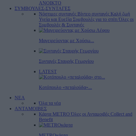
ΑΝΟΙΚΤΟ
ΣΥΜΒΟΥΛΕΣ-ΣΥΝΤΑΓΕΣ
Νόστιμες συνταγές
Βίντεο συνταγές
Καλή ζωή
Υγεία και Ευεξία
Συμβουλές για το σπίτι
Όλες οι
Συμβουλές & Συνταγές
Μαγειρεύοντας με Χρύσω...
Συνταγές Σταυρής Γεωργίου
LATEST
Κοτόπουλο «πεταλούδα»...
ΝΕΑ
Όλα τα νέα
ΑΝΤΑΜΟΙΒΕΣ
Κάρτα METRO
Όλες οι Ανταμοιβές
Collect and
Benefit
METROκάρτα