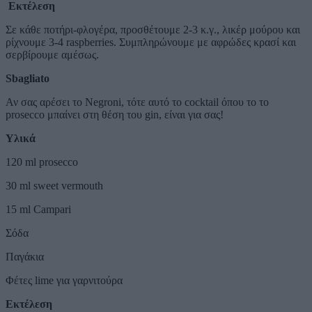
Εκτέλεση
Σε κάθε ποτήρι-φλογέρα, προσθέτουμε 2-3 κ.γ., λικέρ μούρου και
ρίχνουμε 3-4 raspberries. Συμπληρώνουμε με αφρώδες κρασί και
σερβίρουμε αμέσως.
Sbagliato
Αν σας αρέσει το Negroni, τότε αυτό το cocktail όπου το το
prosecco μπαίνει στη θέση του gin, είναι για σας!
Υλικά
120 ml prosecco
30 ml sweet vermouth
15 ml Campari
Σόδα
Παγάκια
Φέτες lime για γαρνιτούρα
Εκτέλεση