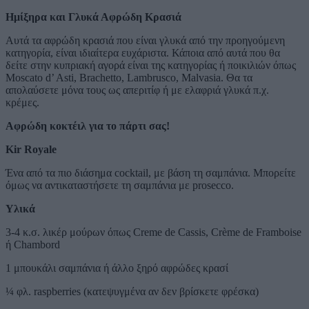
Ημίξηρα και Γλυκά Αφρώδη Κρασιά
Αυτά τα αφρώδη κρασιά που είναι γλυκά από την προηγούμενη
κατηγορία, είναι ιδιαίτερα ευχάριστα. Κάποια από αυτά που θα
δείτε στην κυπριακή αγορά είναι της κατηγορίας ή ποικιλιών όπως
Moscato d’ Asti, Brachetto, Lambrusco, Malvasia. Θα τα
απολαύσετε μόνα τους ως απεριτίφ ή με ελαφριά γλυκά π.χ.
κρέμες.
Αφρώδη κοκτέιλ για το πάρτι σας!
Kir
Royale
Ένα από τα πιο διάσημα cocktail, με βάση τη σαμπάνια. Μπορείτε
όμως να αντικαταστήσετε τη σαμπάνια με prosecco.
Υλικά
3-4 κ.σ. λικέρ μούρων όπως Creme de Cassis, Crème de Framboise
ή Chambord
1 μπουκάλι σαμπάνια ή άλλο ξηρό αφρώδες κρασί
¼ φλ. raspberries (κατεψυγμένα αν δεν βρίσκετε φρέσκα)