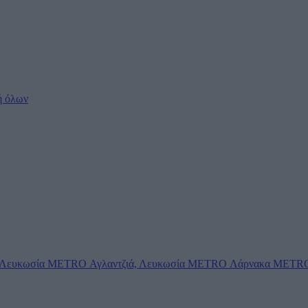
ή όλων
Λευκωσία
METRO Αγλαντζιά, Λευκωσία
METRO Λάρνακα
METRO