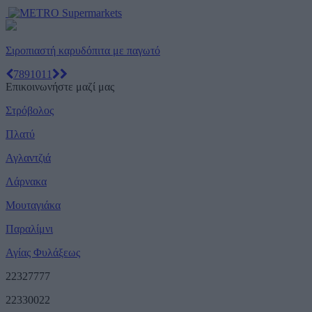
Σιροπιαστή καρυδόπιτα με παγωτό
7
8
9
10
11
Επικοινωνήστε μαζί μας
Στρόβολος
Πλατύ
Αγλαντζιά
Λάρνακα
Μουταγιάκα
Παραλίμνι
Αγίας Φυλάξεως
22327777
22330022