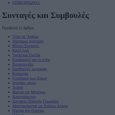
ΕΠΙΚΟΙΝΩΝΙΑ
Συνταγές και Συμβουλές
Προβολή 11 άρθρα
'Ολα τα 'Αρθρα
Νόστιμες συνταγές
Βίντεο Συνταγές
Καλή ζωή
Υγεία και Ευεξία
Συμβουλές για το σπίτι
Χειροτεχνίες
Συμβουλές ομορφιάς
Κοινωνία
Ο κόσμος των Ζώων
Ιστορίες οίνου
Αγάπη
Ημέρα της Μητέρας
Χριστούγεννα
Συνταγές Σταυρής Γεωργίου
Μαγειρεύοντας με Χρύσω Λέφου
Ημέρα του Πατέρα