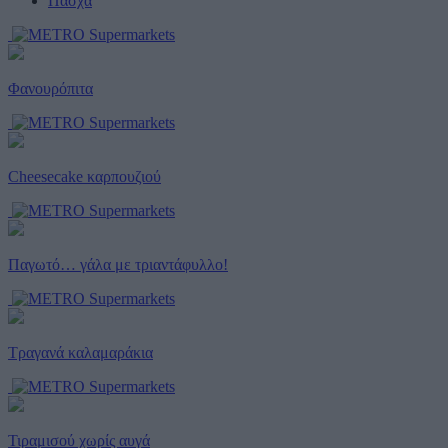
Πάσχα
Φανουρόπιτα
Cheesecake καρπουζιού
Παγωτό… γάλα με τριαντάφυλλο!
Τραγανά καλαμαράκια
Τιραμισού χωρίς αυγά