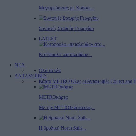
Μαγειρεύοντας με Χρύσω...
Συνταγές Σταυρής Γεωργίου
LATEST
Κοτόπουλο «πεταλούδα»...
ΝΕΑ
Όλα τα νέα
ΑΝΤΑΜΟΙΒΕΣ
Κάρτα METRO
Όλες οι Ανταμοιβές
Collect and B
METROκάρτα
Με την METROκάρτα σας...
Η θρυλική North Sails...