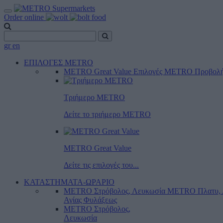
Order online
gr
en
ΕΠΙΛΟΓΕΣ METRO
METRO Great Value
Επιλογές METRO
Προβολ
Τριήμερο METRO
Δείτε το τριήμερο ΜΕTRO
METRO Great Value
Δείτε τις επιλογές του...
ΚΑΤΑΣΤΗΜΑΤΑ-ΩΡΑΡΙΟ
METRO Στρόβολος, Λευκωσία
METRO Πλατυ, 
Αγίας Φυλάξεως
METRO Στρόβολος,
Λευκωσία