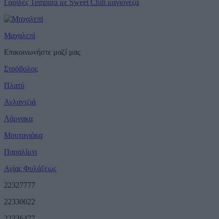
Γαρίδες Tempura με Sweet Chili μαγιονέζα
Μαχαλεπί
Επικοινωνήστε μαζί μας
Στρόβολος
Πλατύ
Αγλαντζιά
Λάρνακα
Μουταγιάκα
Παραλίμνι
Αγίας Φυλάξεως
22327777
22330022
22336477