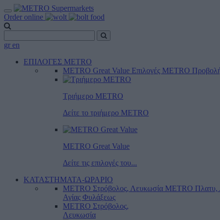
Order online
gr
en
ΕΠΙΛΟΓΕΣ METRO
METRO Great Value
Επιλογές METRO
Προβολ
Τριήμερο METRO
Δείτε το τριήμερο ΜΕTRO
METRO Great Value
Δείτε τις επιλογές του...
ΚΑΤΑΣΤΗΜΑΤΑ-ΩΡΑΡΙΟ
METRO Στρόβολος, Λευκωσία
METRO Πλατυ, 
Αγίας Φυλάξεως
METRO Στρόβολος,
Λευκωσία