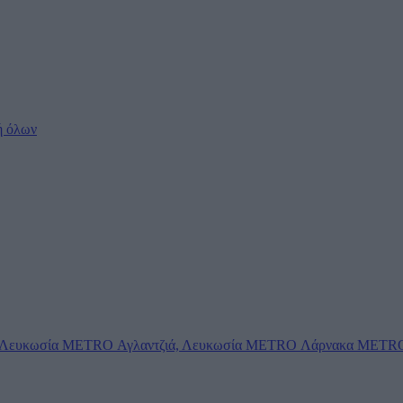
ή όλων
Λευκωσία
METRO Αγλαντζιά, Λευκωσία
METRO Λάρνακα
METRO