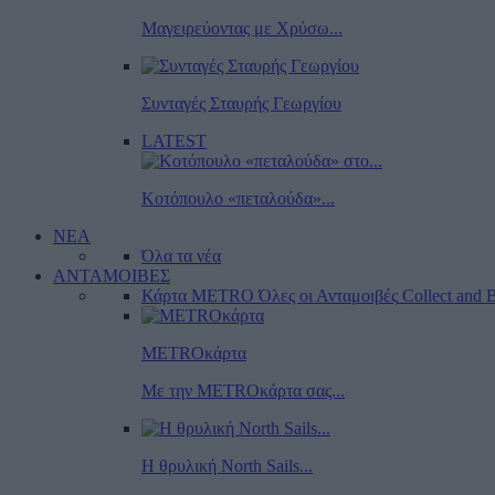
Μαγειρεύοντας με Χρύσω...
Συνταγές Σταυρής Γεωργίου
LATEST
Κοτόπουλο «πεταλούδα»...
ΝΕΑ
Όλα τα νέα
ΑΝΤΑΜΟΙΒΕΣ
Κάρτα METRO
Όλες οι Ανταμοιβές
Collect and B
METROκάρτα
Με την METROκάρτα σας...
Η θρυλική North Sails...