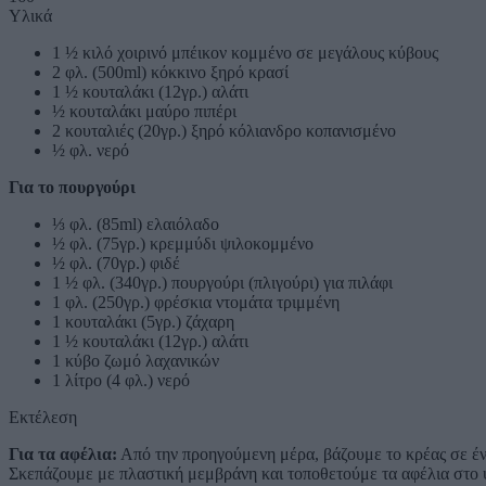
Υλικά
1 ½ κιλό χοιρινό μπέικον κομμένο σε μεγάλους κύβους
2 φλ. (500ml) κόκκινο ξηρό κρασί
1 ½ κουταλάκι (12γρ.) αλάτι
½ κουταλάκι μαύρο πιπέρι
2 κουταλιές (20γρ.) ξηρό κόλιανδρο κοπανισμένο
½ φλ. νερό
Για το πουργούρι
⅓ φλ. (85ml) ελαιόλαδο
½ φλ. (75γρ.) κρεμμύδι ψιλοκομμένο
½ φλ. (70γρ.) φιδέ
1 ½ φλ. (340γρ.) πουργούρι (πλιγούρι) για πιλάφι
1 φλ. (250γρ.) φρέσκια ντομάτα τριμμένη
1 κουταλάκι (5γρ.) ζάχαρη
1 ½ κουταλάκι (12γρ.) αλάτι
1 κύβο ζωμό λαχανικών
1 λίτρο (4 φλ.) νερό
Εκτέλεση
Για τα αφέλια:
Από την προηγούμενη μέρα, βάζουμε το κρέας σε ένα
Σκεπάζουμε με πλαστική μεμβράνη και τοποθετούμε τα αφέλια στο ψ