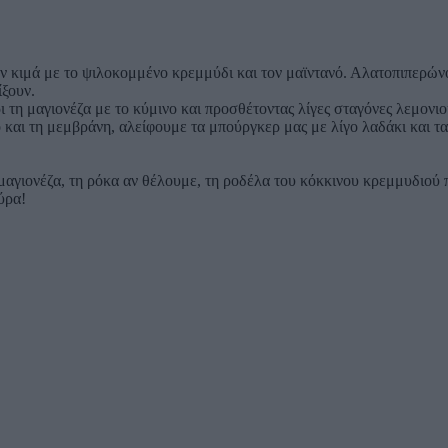
ν κιμά με το ψιλοκομμένο κρεμμύδι και τον μαϊντανό. Αλατοπιπερώνο
ίξουν.
ι τη μαγιονέζα με το κύμινο και προσθέτοντας λίγες σταγόνες λεμονι
 και τη μεμβράνη, αλείφουμε τα μπούργκερ μας με λίγο λαδάκι και τ
γιονέζα, τη ρόκα αν θέλουμε, τη ροδέλα του κόκκινου κρεμμυδιού πο
ύρα!