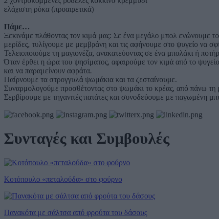
2 χοντροκομμένες ροδέλες κόκκινο κρεμμύδι
ελάχιστη ρόκα (προαιρετικά)
Πάμε…
Ξεκινάμε πλάθοντας τον κιμά μας: Σε ένα μεγάλο μπολ ενώνουμε το
μερίδες, τυλίγουμε με μεμβράνη και τις αφήνουμε στο ψυγείο να σφ
Τελειοποιούμε τη μαγιονέζα, ανακατεύοντας σε ένα μπολάκι ή ποτήρ
Όταν έρθει η ώρα του ψησίματος, αφαιρούμε τον κιμά από το ψυγείο
και να παραμείνουν αφράτα.
Παίρνουμε τα στρογγυλά ψωμάκια και τα ζεσταίνουμε.
Συναρμολογούμε προσθέτοντας στο ψωμάκι το κρέας, από πάνω τη μα
Σερβίρουμε με τηγανιτές πατάτες και συνοδεύουμε με παγωμένη μπ
Συνταγές και Συμβουλές
Κοτόπουλο «πεταλούδα» στο φούρνο
Πανακότα με σάλτσα από φρούτα του δάσους