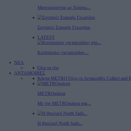
Μαγειρεύοντας με Χρύσω...
Συνταγές Σταυρής Γεωργίου
LATEST
Κοτόπουλο «πεταλούδα»...
ΝΕΑ
Όλα τα νέα
ΑΝΤΑΜΟΙΒΕΣ
Κάρτα METRO
Όλες οι Ανταμοιβές
Collect and B
METROκάρτα
Με την METROκάρτα σας...
Η θρυλική North Sails...