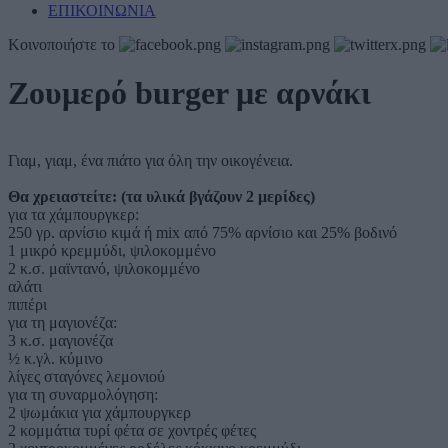
ΕΠΙΚΟΙΝΩΝΙΑ
Κοινοποιήστε το
Ζουμερό burger με αρνάκι
Γιαμ, γιαμ, ένα πιάτο για όλη την οικογένεια.
Θα χρειαστείτε: (τα υλικά βγάζουν 2 μερίδες)
για τα χάμπουργκερ:
250 γρ. αρνίσιο κιμά ή mix από 75% αρνίσιο και 25% βοδινό
1 μικρό κρεμμύδι, ψιλοκομμένο
2 κ.σ. μαϊντανό, ψιλοκομμένο
αλάτι
πιπέρι
για τη μαγιονέζα:
3 κ.σ. μαγιονέζα
½ κ.γλ. κύμινο
λίγες σταγόνες λεμονιού
για τη συναρμολόγηση:
2 ψωμάκια για χάμπουργκερ
2 κομμάτια τυρί φέτα σε χοντρές φέτες