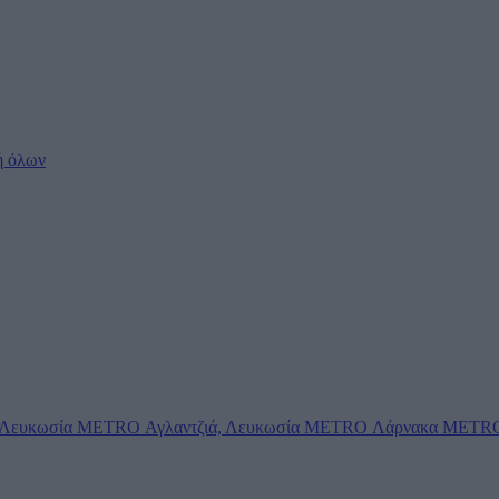
ή όλων
Λευκωσία
METRO Αγλαντζιά, Λευκωσία
METRO Λάρνακα
METRO