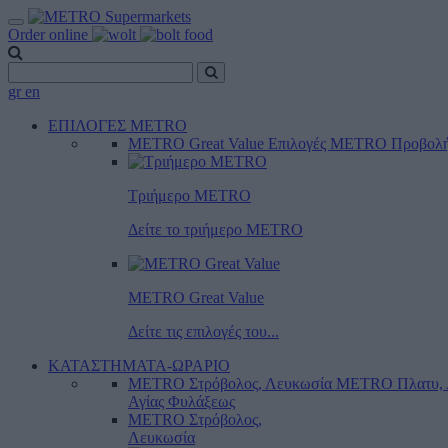
Order online
gr
en
ΕΠΙΛΟΓΕΣ METRO
METRO Great Value
Επιλογές METRO
Προβολ
Τριήμερο METRO
Δείτε το τριήμερο ΜΕTRO
METRO Great Value
Δείτε τις επιλογές του...
ΚΑΤΑΣΤΗΜΑΤΑ-ΩΡΑΡΙΟ
METRO Στρόβολος, Λευκωσία
METRO Πλατυ, 
Αγίας Φυλάξεως
METRO Στρόβολος,
Λευκωσία