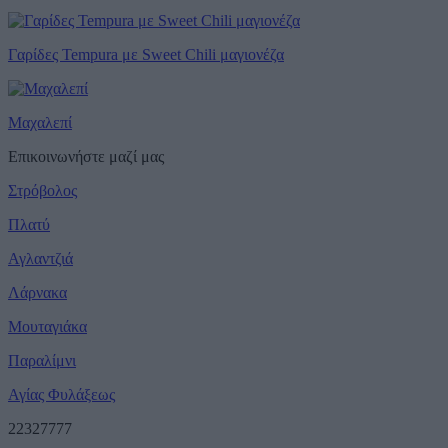
Γαρίδες Tempura με Sweet Chili μαγιονέζα
Μαχαλεπί
Επικοινωνήστε μαζί μας
Στρόβολος
Πλατύ
Αγλαντζιά
Λάρνακα
Μουταγιάκα
Παραλίμνι
Αγίας Φυλάξεως
22327777