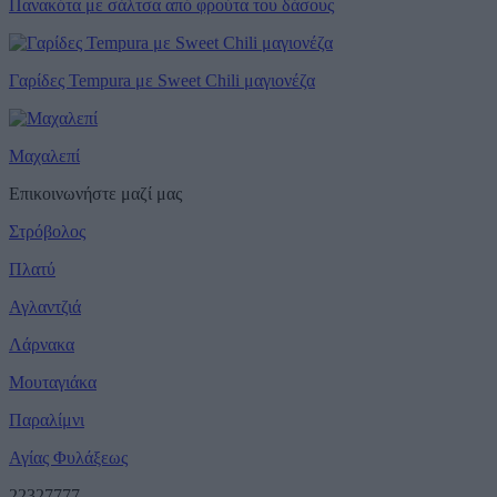
Πανακότα με σάλτσα από φρούτα του δάσους
Γαρίδες Tempura με Sweet Chili μαγιονέζα
Μαχαλεπί
Επικοινωνήστε μαζί μας
Στρόβολος
Πλατύ
Αγλαντζιά
Λάρνακα
Μουταγιάκα
Παραλίμνι
Αγίας Φυλάξεως
22327777