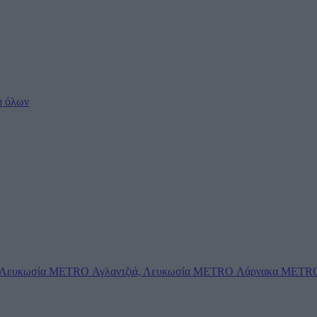
ή όλων
Λευκωσία
METRO Αγλαντζιά, Λευκωσία
METRO Λάρνακα
METRO