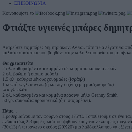
ΕΠΙΚΟΙΝΩΝΙΑ
Κοινοποιήστε το
Φτιάξτε υγιεινές μπάρες δημητ
Λατρεύετε τις μπάρες δημητριακών; Αν ναι, τότε τι θα λέγατε να φτι
μάλιστα συστατικά που βοηθάνε στην καλή λειτουργία του μεταβολι
Θα χρειαστείτε
2 φλ. καθαρισμένα και κομμένα σε κομμάτια καρύδια πεκάν
2 φλ. βρώμη ή έτοιμο μούσλι
1,5 φλ. καθαρισμένους χουρμάδες (Ισράηλ)
1 κοφτή κ. γλ. κανέλα (ή και λίγο τζίντζερ ή μοσχοκάρυδο)
¼ κ.γλ. αλάτι
2 φλ. καθαρισμένα και κομμένα πράσινα μήλα Granny Smith
50 γρ. σοκολάτα προαιρετικά (ό,τι σας αρέσει).
Πάμε...
Προθερμαίνουμε τον φούρνο στους 175°C. Τοποθετούμε σε ένα ταψί
ενδιαμέσως 2-3 φορές, ωσότου ψηθούν και γίνουν ελαφρώς τραγανά
(30x13) ή τετράγωνο σκεύος (20X20) μία λαδόκολλα που να εξέχει 