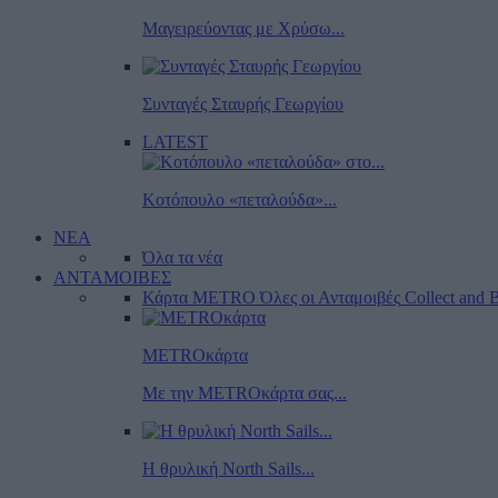
Μαγειρεύοντας με Χρύσω...
Συνταγές Σταυρής Γεωργίου
LATEST
Κοτόπουλο «πεταλούδα»...
ΝΕΑ
Όλα τα νέα
ΑΝΤΑΜΟΙΒΕΣ
Κάρτα METRO
Όλες οι Ανταμοιβές
Collect and B
METROκάρτα
Με την METROκάρτα σας...
Η θρυλική North Sails...