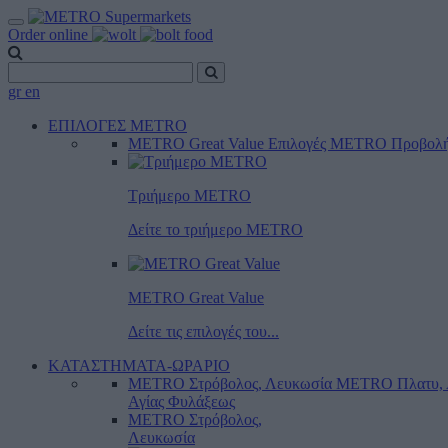
Order online
gr
en
ΕΠΙΛΟΓΕΣ METRO
METRO Great Value
Επιλογές METRO
Προβολ
Τριήμερο METRO
Δείτε το τριήμερο ΜΕTRO
METRO Great Value
Δείτε τις επιλογές του...
ΚΑΤΑΣΤΗΜΑΤΑ-ΩΡΑΡΙΟ
METRO Στρόβολος, Λευκωσία
METRO Πλατυ, 
Αγίας Φυλάξεως
METRO Στρόβολος,
Λευκωσία