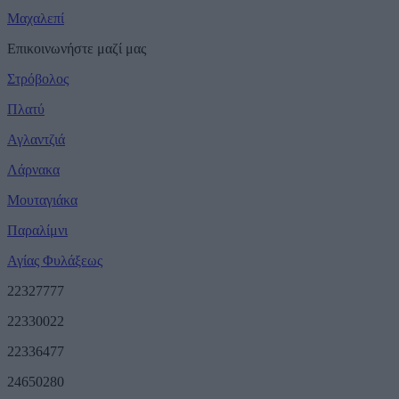
Μαχαλεπί
Επικοινωνήστε μαζί μας
Στρόβολος
Πλατύ
Αγλαντζιά
Λάρνακα
Μουταγιάκα
Παραλίμνι
Αγίας Φυλάξεως
22327777
22330022
22336477
24650280