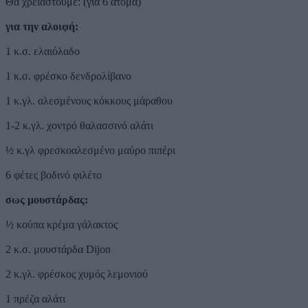
Θα χρειαστούμε: (για 6 άτομα)
για την αλοιφή:
1 κ.σ. ελαιόλαδο
1 κ.σ. φρέσκο δενδρολίβανο
1 κ.γλ. αλεσμένους κόκκους μάραθου
1-2 κ.γλ. χοντρό θαλασσινό αλάτι
½ κ.γλ φρεσκοαλεσμένο μαύρο πιπέρι
6 φέτες βοδινό φιλέτο
σως μουστάρδας:
½ κούπα κρέμα γάλακτος
2 κ.σ. μουστάρδα Dijon
2 κ.γλ. φρέσκος χυμός λεμονιού
1 πρέζα αλάτι