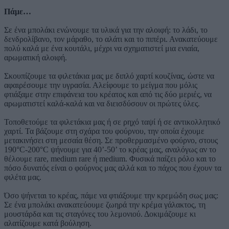
Πάμε…
Σε ένα μπολάκι ενώνουμε τα υλικά για την αλοιφή: το λάδι, το
δενδρολίβανο, τον μάραθο, το αλάτι και το πιπέρι. Ανακατεύουμε
πολύ καλά με ένα κουτάλι, μέχρι να σχηματιστεί μια ενιαία,
αρωματική αλοιφή.
Σκουπίζουμε τα φιλετάκια μας με διπλό χαρτί κουζίνας, ώστε να
αφαιρέσουμε την υγρασία. Αλείφουμε το μείγμα που μόλις
φτιάξαμε στην επιφάνεια του κρέατος και από τις δύο μεριές, να
αρωματιστεί καλά-καλά και να διεισδύσουν οι πρώτες ύλες.
Τοποθετούμε τα φιλετάκια μας ή σε ρηχό ταψί ή σε αντικολλητικό
χαρτί. Τα βάζουμε στη σχάρα του φούρνου, την οποία έχουμε
μετακινήσει στη μεσαία θέση. Σε προθερμασμένο φούρνο, στους
190°C-200°C ψήνουμε για 40’-50’ το κρέας μας, αναλόγως αν το
θέλουμε rare, medium rare ή medium. Φυσικά παίζει ρόλο και το
πόσο δυνατός είναι ο φούρνος μας αλλά και το πάχος που έχουν τα
φιλέτα μας.
Όσο ψήνεται το κρέας, πάμε να φτιάξουμε την κρεμώδη σως μας:
Σε ένα μπολάκι ανακατεύουμε ζωηρά την κρέμα γάλακτος, τη
μουστάρδα και τις σταγόνες του λεμονιού. Δοκιμάζουμε κι
αλατίζουμε κατά βούληση.