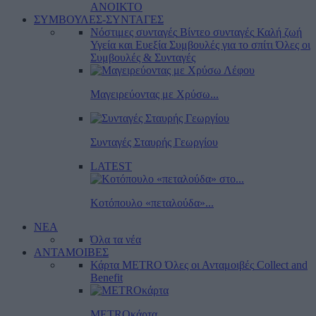
ΑΝΟΙΚΤΟ
ΣΥΜΒΟΥΛΕΣ-ΣΥΝΤΑΓΕΣ
Νόστιμες συνταγές
Βίντεο συνταγές
Καλή ζωή
Υγεία και Ευεξία
Συμβουλές για το σπίτι
Όλες οι
Συμβουλές & Συνταγές
Μαγειρεύοντας με Χρύσω...
Συνταγές Σταυρής Γεωργίου
LATEST
Κοτόπουλο «πεταλούδα»...
ΝΕΑ
Όλα τα νέα
ΑΝΤΑΜΟΙΒΕΣ
Κάρτα METRO
Όλες οι Ανταμοιβές
Collect and
Benefit
METROκάρτα