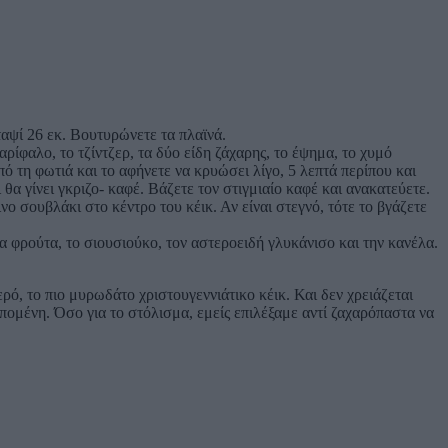
αψί 26 εκ. Βουτυρώνετε τα πλαϊνά.
ρίφαλο, το τζίντζερ, τα δύο είδη ζάχαρης, το έψημα, το χυμό
ό τη φωτιά και το αφήνετε να κρυώσει λίγο, 5 λεπτά περίπου και
θα γίνει γκριζο- καφέ. Βάζετε τον στιγμιαίο καφέ και ανακατεύετε.
νο σουβλάκι στο κέντρο του κέικ. Αν είναι στεγνό, τότε το βγάζετε
.
 φρούτα, το σιουσιούκο, τον αστεροειδή γλυκάνισο και την κανέλα.
ρό, το πιο μυρωδάτο χριστουγεννιάτικο κέικ. Και δεν χρειάζεται
επομένη. Όσο για το στόλισμα, εμείς επιλέξαμε αντί ζαχαρόπαστα να