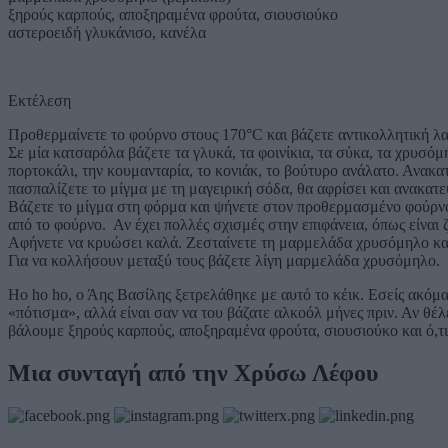
ξηρούς καρπούς, αποξηραμένα φρούτα, σιουσιούκο
αστεροειδή γλυκάνισο, κανέλα
Εκτέλεση
Προθερμαίνετε το φούρνο στους 170°C και βάζετε αντικολλητική 
Σε μία κατσαρόλα βάζετε τα γλυκά, τα φοινίκια, τα σύκα, τα χρυσόμ
πορτοκάλι, την κουμανταρία, το κονιάκ, το βούτυρο ανάλατο. Ανακατ
πασπαλίζετε το μίγμα με τη μαγειρική σόδα, θα αφρίσει και ανακατεύ
Βάζετε το μίγμα στη φόρμα και ψήνετε στον προθερμασμένο φούρνο για
από το φούρνο. Αν έχει πολλές σχισμές στην επιφάνεια, όπως είναι
Αφήνετε να κρυώσει καλά. Ζεσταίνετε τη μαρμελάδα χρυσόμηλο και α
Για να κολλήσουν μεταξύ τους βάζετε λίγη μαρμελάδα χρυσόμηλο.
Ho ho ho, ο Άης Βασίλης ξετρελάθηκε με αυτό το κέικ. Εσείς ακόμα 
«πότισμα», αλλά είναι σαν να του βάζατε αλκοόλ μήνες πριν. Αν θέλ
βάλουμε ξηρούς καρπούς, αποξηραμένα φρούτα, σιουσιούκο και ό,τ
Μια συνταγή από την Χρύσω Λέφου