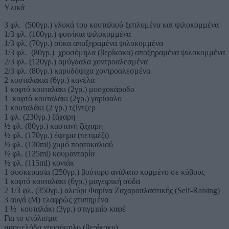
Υλικά
3 φλ. (500γρ.) γλυκά του κουταλιού ξεπλυμένα και ψιλοκομμένα
1/3 φλ. (100γρ.) φοινίκια ψιλοκομμένα
1/3 φλ. (70γρ.) σύκα αποξηραμένα ψιλοκομμένα
1/3 φλ. (80γρ.) χρυσόμηλα (βερίκοκα) αποξηραμένα ψιλοκομμένα
2/3 φλ. (120γρ.) αμύγδαλα χοντροαλεσμένα
2/3 φλ. (80γρ.) καρυδόψιχα χοντροαλεσμένα
2 κουταλάκια (6γρ.) κανέλα
1 κοφτό κουταλάκι (2γρ.) μοσχοκάρυδο
1 κοφτό κουταλάκι (2γρ.) γαρίφαλο
1 κουταλάκι (2 γρ.) τζίντζερ
1 φλ. (230γρ.) ζάχαρη
½ φλ. (80γρ.) καστανή ζάχαρη
½ φλ. (170γρ.) έψημα (πετιμέζι)
½ φλ. (130ml) χυμό πορτοκαλιού
½ φλ. (125ml) κουμανταρία
½ φλ. (115ml) κονιάκ
1 συσκευασία (250γρ.) βούτυρο ανάλατο κομμένο σε κύβους
1 κοφτό κουταλάκι (6γρ.) μαγειρική σόδα
2 1/3 φλ. (350γρ.) αλεύρι Φαρίνα Ζαχαροπλαστικής (Self-Raising)
3 αυγά (Μ) ελαφρώς χτυπημένα
1 ½ κουταλάκι (3γρ.) στιγμιαίο καφέ
Για το στόλισμα
μαρμελάδα χρυσόμηλο (βερίκοκο)