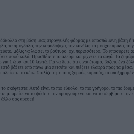
λαδόκολλα στη βάση μιας στρογγυλής φόρμας με αποσπώμενη βάση ή τ
ηλα, τα αμύγδαλα, την καρυδόψιχα, την κανέλα, το μοσχοκάρυδο, το γα
εύετε, μόλις να λιώσει το βούτυρο, όχι περισσότερο. Το αποσύρετε απ
ετε πολύ καλά. Προσθέτετε το αλεύρι και ρίχνετε τα αυγά. Το ζυμάρι 
 1 ώρα και 10 λεπτά. Για να δείτε ότι είναι έτοιμο, βάζετε ένα ξύλι
 ζεστό βάζετε από πάνω μία πετσέτα και πιέζετε ελαφρά προς τα μέσα
λείφετε το κέικ. Στολίζετε με τους ξηρούς καρπούς, τα αποξηραμένα
το σκέφτεστε; Αυτό είναι το πιο εύκολο, το πιο γρήγορο, το πιο ζουμε
ετε μπορείτε να το ψήσετε την προηγούμενη και να το σερβίρετε την 
ι άλλο σας αρέσει!