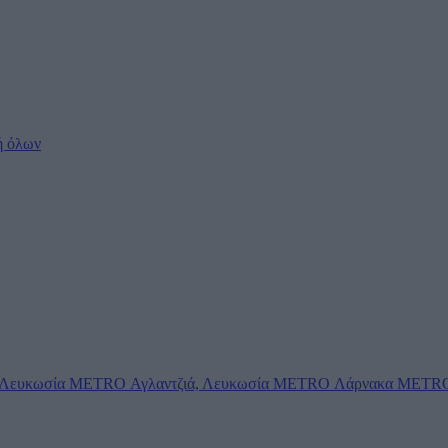
ή όλων
Λευκωσία
METRO Αγλαντζιά, Λευκωσία
METRO Λάρνακα
METRO