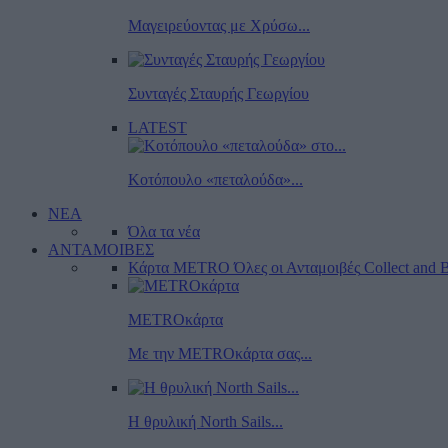
Μαγειρεύοντας με Χρύσω...
Συνταγές Σταυρής Γεωργίου
LATEST
Κοτόπουλο «πεταλούδα»...
ΝΕΑ
Όλα τα νέα
ΑΝΤΑΜΟΙΒΕΣ
Κάρτα METRO
Όλες οι Ανταμοιβές
Collect and B
METROκάρτα
Με την METROκάρτα σας...
Η θρυλική North Sails...