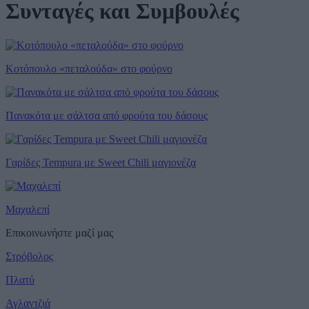
Συνταγές και Συμβουλές
Κοτόπουλο «πεταλούδα» στο φούρνο
Πανακότα με σάλτσα από φρούτα του δάσους
Γαρίδες Tempura με Sweet Chili μαγιονέζα
Μαχαλεπί
Επικοινωνήστε μαζί μας
Στρόβολος
Πλατύ
Αγλαντζιά