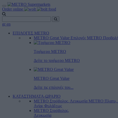
Order online
gr
en
ΕΠΙΛΟΓΕΣ METRO
METRO Great Value
Επιλογές METRO
Προβολ
Τριήμερο METRO
Δείτε το τριήμερο ΜΕTRO
METRO Great Value
Δείτε τις επιλογές του...
ΚΑΤΑΣΤΗΜΑΤΑ-ΩΡΑΡΙΟ
METRO Στρόβολος, Λευκωσία
METRO Πλατυ, 
Αγίας Φυλάξεως
METRO Στρόβολος,
Λευκωσία