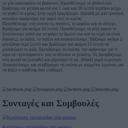
σε μία κατσαρόλα να βράσουν. Προσθέτουμε το βοδινό και
βράζουμε σε μέτρια φωτιά για 1 ώρα και 20 λεπτά περίπου μέχρι
να ψηθεί το κρέας. Στην αρχή ξαφρίζουμε. Δηλαδή με μία τρυπητή
κουτάλα αφαιρούμε τον αφρό από το κρέας.
Προσθέτουμε στη σούπα τις πατάτες, το καρότο και το σέλερι.
Βράζουμε για ακόμα 20 λεπτά. Προσθέτουμε το ρύζι (αφού το
ξεπλύνουμε καλά για να φύγει το άμυλό του και το νερό να είναι
διαυγές), το αλάτι, το πιπέρι και ανακατεύουμε. Βάζουμε ακόμα 2
φλιτζάνια νερό ζεστό και βράζουμε για ακόμα 15 λεπτά να
μαλακώσει το ρύζι. Σκεπάζουμε τη σούπα, την αφήνουμε για ½
ώρα να «ξεκουραστεί» και να δέσουν οι γεύσεις. Τη ξαναβάζουμε
στη φωτιά να ζεσταθεί και ρίχνουμε ¼ φλ. (60ml) χυμό λεμονιού.
Ανακατεύουμε και σερβίρουμε τη σούπα με κομμένα λεμόνια, για
να βάζει ο καθένας όσο επιθυμεί.
Συνταγές και Συμβουλές
Κοτόπουλο «πεταλούδα» στο φούρνο