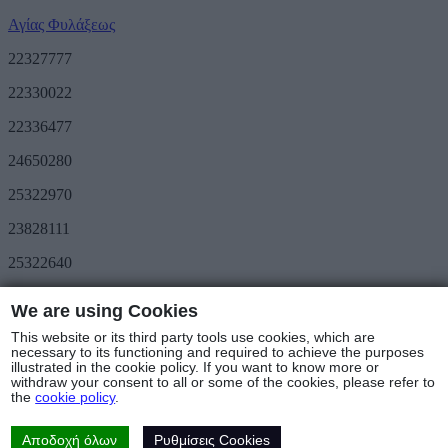
Αγίας Φυλάξεως
22327777
22330022
22336477
24650280
25322970
23828111
25322640
Προσφορές
We are using Cookies
METRO Great Value
Τριήμερο METRO
This website or its third party tools use cookies, which are
Ακολουθήστε μας
necessary to its functioning and required to achieve the purposes
illustrated in the cookie policy. If you want to know more or
withdraw your consent to all or some of the cookies, please refer to
Καταστήματα & Ωράριο
the
cookie policy
.
© Copyright 2025 - METRO Foods Trading Ltd |
Όροι Χρήσης
|
Cookies Policy
|
Πολιτική Προστασίας Δεδομένων
|
Πολιτική
Επιστροφών
Αποδοχή όλων
Ρυθμίσεις Cookies