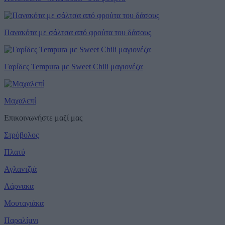
Πανακότα με σάλτσα από φρούτα του δάσους
Γαρίδες Tempura με Sweet Chili μαγιονέζα
Μαχαλεπί
Επικοινωνήστε μαζί μας
Στρόβολος
Πλατύ
Αγλαντζιά
Λάρνακα
Μουταγιάκα
Παραλίμνι