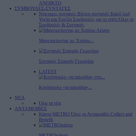
ΑΝΟΙΚΤΟ
ΣΥΜΒΟΥΛΕΣ-ΣΥΝΤΑΓΕΣ
Νόστιμες συνταγές
Βίντεο συνταγές
Καλή ζωή
Υγεία και Ευεξία
Συμβουλές για το σπίτι
Όλες οι
Συμβουλές & Συνταγές
Μαγειρεύοντας με Χρύσω...
Συνταγές Σταυρής Γεωργίου
LATEST
Κοτόπουλο «πεταλούδα»...
ΝΕΑ
Όλα τα νέα
ΑΝΤΑΜΟΙΒΕΣ
Κάρτα METRO
Όλες οι Ανταμοιβές
Collect and
Benefit
METROκάρτα