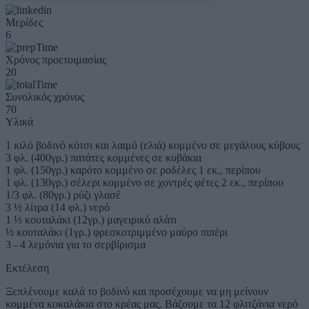
Μερίδες
6
Χρόνος προετοιμασίας
20
Συνολικός χρόνος
70
Υλικά
1 κιλό βοδινό κότσι και λαιμό (ελιά) κομμένο σε μεγάλους κύβους
3 φλ. (400γρ.) πατάτες κομμένες σε κυβάκια
1 φλ. (150γρ.) καρότο κομμένο σε ροδέλες 1 εκ., περίπου
1 φλ. (130γρ.) σέλερι κομμένο σε χοντρές φέτες 2 εκ., περίπου
1/3 φλ. (80γρ.) ρύζι γλασέ
3 ½ λίτρα (14 φλ.) νερό
1 ½ κουταλάκι (12γρ.) μαγειρικό αλάτι
½ κουταλάκι (1γρ.) φρεσκοτριμμένο μαύρο πιπέρι
3 - 4 λεμόνια για το σερβίρισμα
Εκτέλεση
Ξεπλένουμε καλά το βοδινό και προσέχουμε να μη μείνουν
κομμένα κοκαλάκια στο κρέας μας. Βάζουμε τα 12 φλιτζάνια νερό