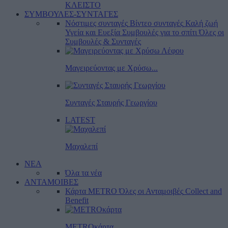
ΚΛΕΙΣΤΟ
ΣΥΜΒΟΥΛΕΣ-ΣΥΝΤΑΓΕΣ
Νόστιμες συνταγές
Βίντεο συνταγές
Καλή ζωή
Υγεία και Ευεξία
Συμβουλές για το σπίτι
Όλες οι
Συμβουλές & Συνταγές
Μαγειρεύοντας με Χρύσω...
Συνταγές Σταυρής Γεωργίου
LATEST
Μαχαλεπί
ΝΕΑ
Όλα τα νέα
ΑΝΤΑΜΟΙΒΕΣ
Κάρτα METRO
Όλες οι Ανταμοιβές
Collect and
Benefit
METROκάρτα