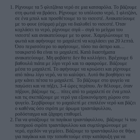
Ρίχνουμε τα 5 φλιτζάνια νερό σε μια κατσαρόλα. Το βάζουμε
στη φωτιά να βράσει. Ρίχνουμε το υπόλοιπο νερό, 1 φλιτζάνι,
σε ένα μπολ και προσθέτουμε το το νισεστέ. Ανακατεύουμε
µε το φουε (σύρµα) μέχρι να διαλυθεί το νισεστέ. Όταν
κοχλάσει το νερό, ρίχνουμε σιγά – σιγά το µείγµα του
νισεστέ και ανακατεύουμε με το φουε. Χαµηλώνουμε τη
φωτιά και αφήνουμε το µαχαλεπί να κοχλάσει για 20 λεπτά.
Όσο περισσότερο το αφήσουμε, τόσο πιο άσπρο και…
τσακριστό θα είναι το µαχαλεπί. Κατά διαστήµατα
ανακατεύουμε. Μη φοβάστε δεν θα κολλήσει. Βρέχουμε 6
βαθουλά πιάτα με λίγο νερό και το αφαιρούμε. Βάζουμε
μέσα το μαχαλεπί. Το αφήνουμε να κρυώσει και ρίχνουμε
από πάνω λίγο νερό, να το καλύψει. Αυτό θα βοηθήσει να
μην κάνει πέτσα το μαχαλεπί. Το βάζουμε στο ψυγείο να
παγώσει και να πήξει, 3-4 ώρες περίπου. Αν θέλουμε, όταν
πήξουν, βάζουμε τις… πίτες από το μαχαλεπί σε ένα μπολ
και τις σκεπάζουμε με νερό για εξοικονόμηση χώρου στο
ψυγείο. Σερβίρουμε το μαχαλεπί με επιπλέον νερό και βάζει
ο καθένας όσο σιρόπι με άρωμα τριαντάφυλλου,
ροδόσταγμα και ζάχαρη επιθυµεί.
Για να φτιάξουμε τα παγάκια τριαντάφυλλου, βάζουμε ¼ του
ποτηριού σιρόπι τριαντάφυλλου και συμπληρώνουμε με
νερό, σχεδόν να γεμίσει. Βάζουμε το τριαντάφυλλο σε θήκη
για παγάκια και την τοποθετούμε στην κατάψυξη για να