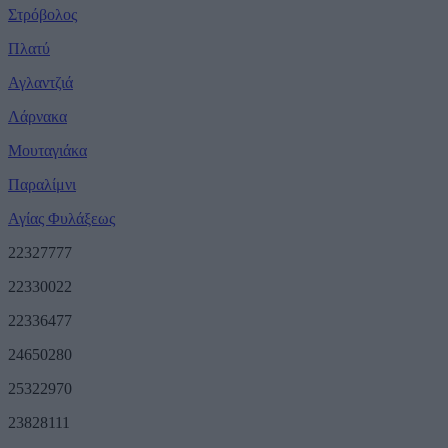
Στρόβολος
Πλατύ
Αγλαντζιά
Λάρνακα
Μουταγιάκα
Παραλίμνι
Αγίας Φυλάξεως
22327777
22330022
22336477
24650280
25322970
23828111