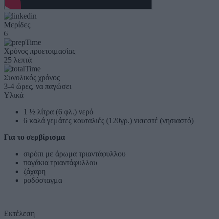
Μερίδες
6
Χρόνος προετοιμασίας
25 λεπτά
Συνολικός χρόνος
3-4 ώρες, να παγώσει
Υλικά
1 ½ λίτρα (6 φλ.) νερό
6 καλά γεμάτες κουταλιές (120γρ.) νισεστέ (νησιαστό)
Για το σερβίρισμα
σιρόπι με άρωμα τριαντάφυλλου
παγάκια τριαντάφυλλου
ζάχαρη
ροδόσταγμα
Εκτέλεση