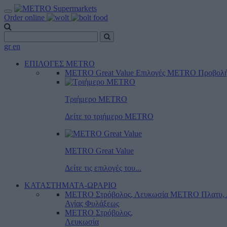
Order online
gr
en
ΕΠΙΛΟΓΕΣ METRO
METRO Great Value
Επιλογές METRO
Προβολ
Τριήμερο METRO
Δείτε το τριήμερο ΜΕTRO
METRO Great Value
Δείτε τις επιλογές του...
ΚΑΤΑΣΤΗΜΑΤΑ-ΩΡΑΡΙΟ
METRO Στρόβολος, Λευκωσία
METRO Πλατυ, 
Αγίας Φυλάξεως
METRO Στρόβολος,
Λευκωσία