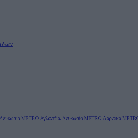
ή όλων
Λευκωσία
METRO Αγλαντζιά, Λευκωσία
METRO Λάρνακα
METRO