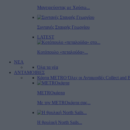
Μαγειρεύοντας με Χρύσω...
Συνταγές Σταυρής Γεωργίου
LATEST
Κοτόπουλο «πεταλούδα»...
ΝΕΑ
Όλα τα νέα
ΑΝΤΑΜΟΙΒΕΣ
Κάρτα METRO
Όλες οι Ανταμοιβές
Collect and B
METROκάρτα
Με την METROκάρτα σας...
Η θρυλική North Sails...