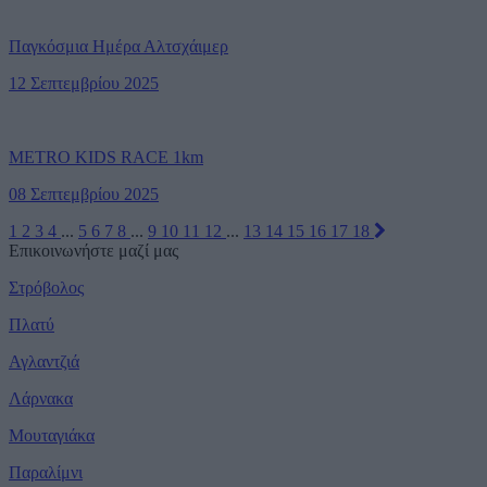
Παγκόσμια Ημέρα Αλτσχάιμερ
12 Σεπτεμβρίου 2025
METRO KIDS RACE 1km
08 Σεπτεμβρίου 2025
1
2
3
4
...
5
6
7
8
...
9
10
11
12
...
13
14
15
16
17
18
Επικοινωνήστε μαζί μας
Στρόβολος
Πλατύ
Αγλαντζιά
Λάρνακα
Μουταγιάκα
Παραλίμνι