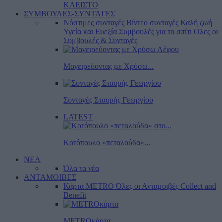
ΚΛΕΙΣΤΟ
ΣΥΜΒΟΥΛΕΣ-ΣΥΝΤΑΓΕΣ
Νόστιμες συνταγές
Βίντεο συνταγές
Καλή ζωή
Υγεία και Ευεξία
Συμβουλές για το σπίτι
Όλες οι
Συμβουλές & Συνταγές
Μαγειρεύοντας με Χρύσω...
Συνταγές Σταυρής Γεωργίου
LATEST
Κοτόπουλο «πεταλούδα»...
ΝΕΑ
Όλα τα νέα
ΑΝΤΑΜΟΙΒΕΣ
Κάρτα METRO
Όλες οι Ανταμοιβές
Collect and
Benefit
METROκάρτα