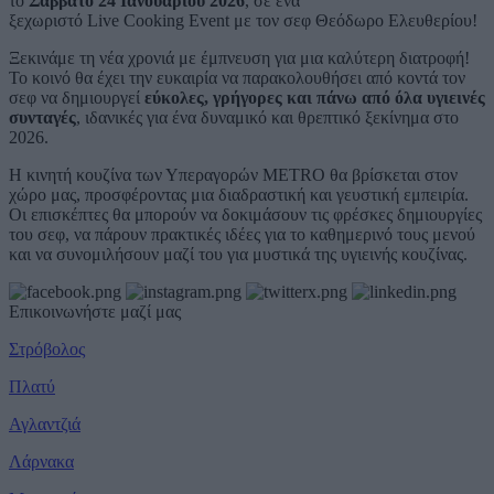
το
Σάββατο 24 Ιανουαρίου 2026
, σε ένα
ξεχωριστό Live Cooking Event με τον σεφ Θεόδωρο Ελευθερίου!
Ξεκινάμε τη νέα χρονιά με έμπνευση για μια καλύτερη διατροφή!
Το κοινό θα έχει την ευκαιρία να παρακολουθήσει από κοντά τον
σεφ να δημιουργεί
εύκολες, γρήγορες και πάνω από όλα υγιεινές
συνταγές
, ιδανικές για ένα δυναμικό και θρεπτικό ξεκίνημα στο
2026.
Η κινητή κουζίνα των Υπεραγορών METRO θα βρίσκεται στον
χώρο μας, προσφέροντας μια διαδραστική και γευστική εμπειρία.
Οι επισκέπτες θα μπορούν να δοκιμάσουν τις φρέσκες δημιουργίες
του σεφ, να πάρουν πρακτικές ιδέες για το καθημερινό τους μενού
και να συνομιλήσουν μαζί του για μυστικά της υγιεινής κουζίνας.
Επικοινωνήστε μαζί μας
Στρόβολος
Πλατύ
Αγλαντζιά
Λάρνακα