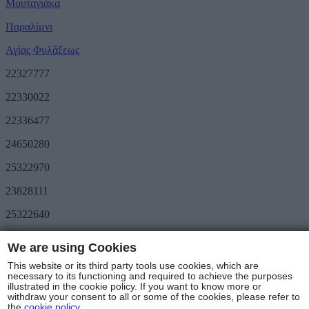
Μουταγιάκα
Παραλίμνι
Αγίας Φυλάξεως
22327777
22330022
22336477
24650280
25322970
23828111
25322640
Προσφορές
We are using Cookies
METRO Great Value
Τριήμερο METRO
This website or its third party tools use cookies, which are
Ακολουθήστε μας
necessary to its functioning and required to achieve the purposes
illustrated in the cookie policy. If you want to know more or
withdraw your consent to all or some of the cookies, please refer to
Καταστήματα & Ωράριο
the
cookie policy
.