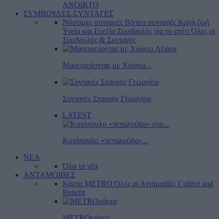
ΑΝΟΙΚΤΟ
ΣΥΜΒΟΥΛΕΣ-ΣΥΝΤΑΓΕΣ
Νόστιμες συνταγές
Βίντεο συνταγές
Καλή ζωή
Υγεία και Ευεξία
Συμβουλές για το σπίτι
Όλες οι
Συμβουλές & Συνταγές
Μαγειρεύοντας με Χρύσω...
Συνταγές Σταυρής Γεωργίου
LATEST
Κοτόπουλο «πεταλούδα»...
ΝΕΑ
Όλα τα νέα
ΑΝΤΑΜΟΙΒΕΣ
Κάρτα METRO
Όλες οι Ανταμοιβές
Collect and
Benefit
METROκάρτα