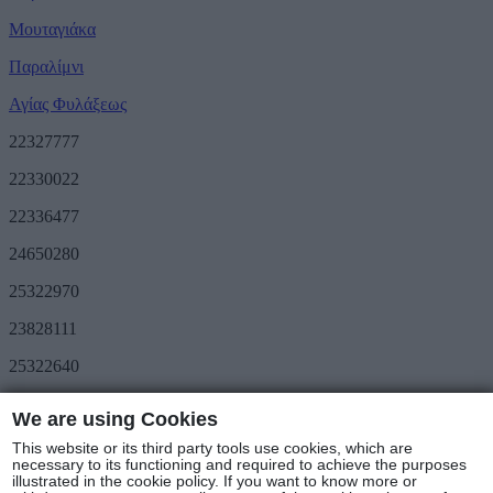
Μουταγιάκα
Παραλίμνι
Αγίας Φυλάξεως
22327777
22330022
22336477
24650280
25322970
23828111
25322640
Προσφορές
We are using Cookies
METRO Great Value
Τριήμερο METRO
This website or its third party tools use cookies, which are
Ακολουθήστε μας
necessary to its functioning and required to achieve the purposes
illustrated in the cookie policy. If you want to know more or