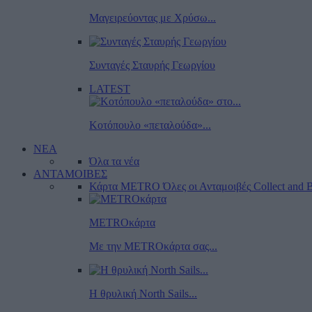
Μαγειρεύοντας με Χρύσω...
Συνταγές Σταυρής Γεωργίου
LATEST
Κοτόπουλο «πεταλούδα»...
ΝΕΑ
Όλα τα νέα
ΑΝΤΑΜΟΙΒΕΣ
Κάρτα METRO
Όλες οι Ανταμοιβές
Collect and B
METROκάρτα
Με την METROκάρτα σας...
Η θρυλική North Sails...