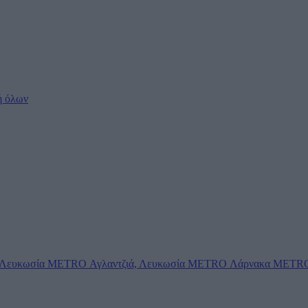
ή όλων
Λευκωσία
METRO Αγλαντζιά, Λευκωσία
METRO Λάρνακα
METRO