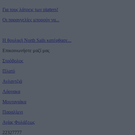
Για τους λάτρεις των platters!
Οι παραγγελίες μπορούν να...
Η θρυλική North Sails κατέφθασε...
Επικοινωνήστε μαζί μας
Στρόβολος
Πλατύ
Αγλαντζιά
Λάρνακα
Μουταγιάκα
Παραλίμνι
Αγίας Φυλάξεως
22327777