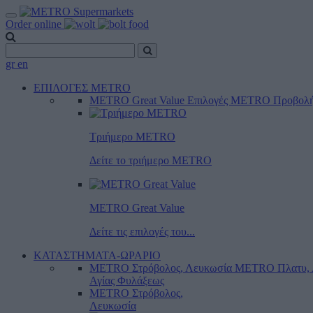
Order online
gr
en
ΕΠΙΛΟΓΕΣ METRO
METRO Great Value
Επιλογές METRO
Προβολ
Τριήμερο METRO
Δείτε το τριήμερο ΜΕTRO
METRO Great Value
Δείτε τις επιλογές του...
ΚΑΤΑΣΤΗΜΑΤΑ-ΩΡΑΡΙΟ
METRO Στρόβολος, Λευκωσία
METRO Πλατυ, 
Αγίας Φυλάξεως
METRO Στρόβολος,
Λευκωσία